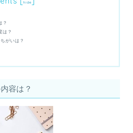
ents
[
]
hide
は？
度は？
のちがいは？
の内容は？