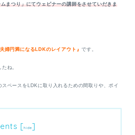
ームまつり」にてウェビナーの講師をさせていだきま
夫婦円満になるLDKのレイアウト』
です。
したね。
スペースをLDKに取り入れるための間取りや、ポイ
ents
[
]
hide