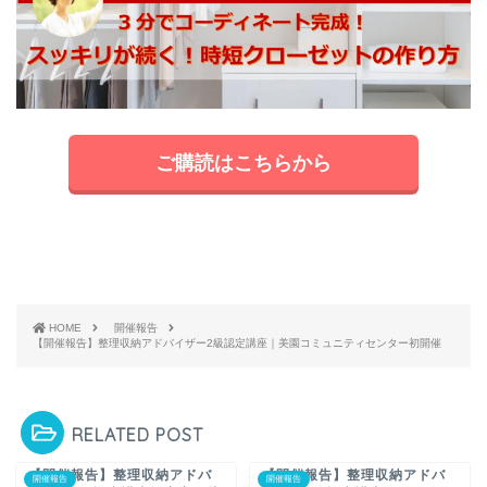
ご購読はこちらから
HOME
開催報告
【開催報告】整理収納アドバイザー2級認定講座｜美園コミュニティセンター初開催
RELATED POST
【開催報告】整理収納アドバ
【開催報告】整理収納アドバ
開催報告
開催報告