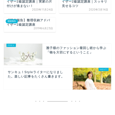
イザー2級認定講座｜実家の片
イザー2級認定講座｜スッキリ
付けが進まない！
見せるコツ
2020年11月24日
2020年3月14日
【開催報告】整理収納アドバ
開催報告
イザー2級認定講座
2019年6月23日
雅子様のファッション着回し術から学ぶ
「物を大切にするということ」
サンキュ！Styleライターになりまし
た。楽しい記事をたくさん書きます。